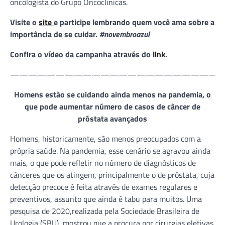
oncologista do Grupo Oncoclínicas.
Visite o
site
e participe lembrando quem você ama sobre a
importância de se cuidar.
#novembroazul
Confira o vídeo da campanha através do
link
.
———————————————————————
Homens estão se cuidando ainda menos na pandemia, o
que pode aumentar número de casos de câncer de
próstata avançados
Homens, historicamente, são menos preocupados com a
própria saúde. Na pandemia, esse cenário se agravou ainda
mais, o que pode refletir no número de diagnósticos de
cânceres que os atingem, principalmente o de próstata, cuja
detecção precoce é feita através de exames regulares e
preventivos, assunto que ainda é tabu para muitos. Uma
pesquisa de 2020,realizada pela Sociedade Brasileira de
Urologia (SBU), mostrou que a procura por cirurgias eletivas