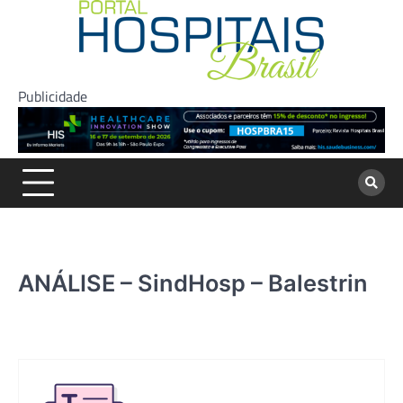
Skip
to
content
Publicidade
ANÁLISE – SindHosp – Balestrin