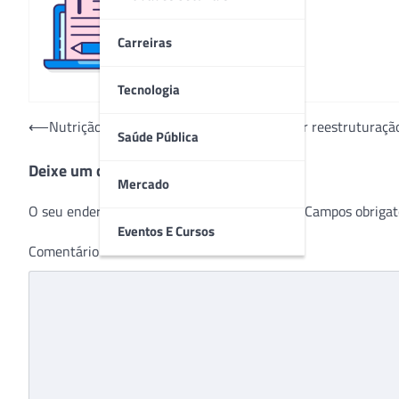
Redação
Carreiras
Tecnologia
Navegação
⟵
Nutrição do Hospital São Vicente passa por reestruturaç
Saúde Pública
de
Deixe um comentário
Post
Mercado
O seu endereço de e-mail não será publicado.
Campos obrigat
Eventos E Cursos
Comentário
*