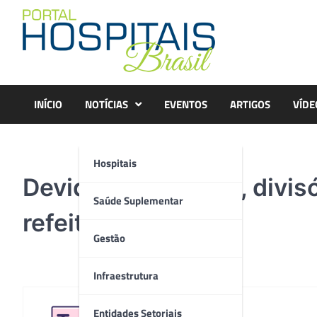
Skip
to
content
INÍCIO
NOTÍCIAS
EVENTOS
ARTIGOS
VÍDE
Hospitais
Devido a pandemia, divisó
Saúde Suplementar
refeitório
Gestão
Infraestrutura
Entidades Setoriais