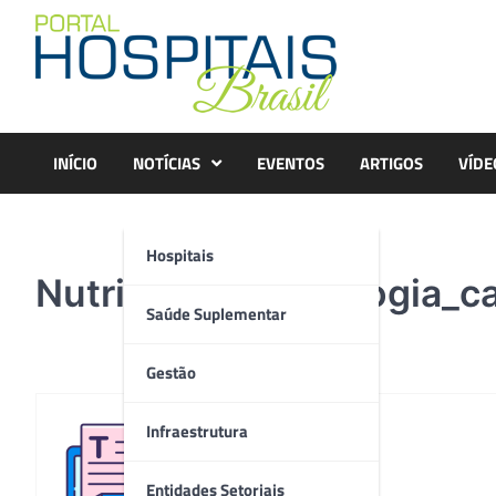
Skip
to
content
INÍCIO
NOTÍCIAS
EVENTOS
ARTIGOS
VÍDE
Hospitais
Nutrição em oncologia_c
Saúde Suplementar
Gestão
Infraestrutura
Redação
Entidades Setoriais