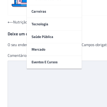
Carreiras
Navegação
⟵
Nutrição em Oncologia
Tecnologia
de
Deixe um comentário
Post
Saúde Pública
O seu endereço de e-mail não será publicado.
Campos obrigat
Mercado
Comentário
*
Eventos E Cursos