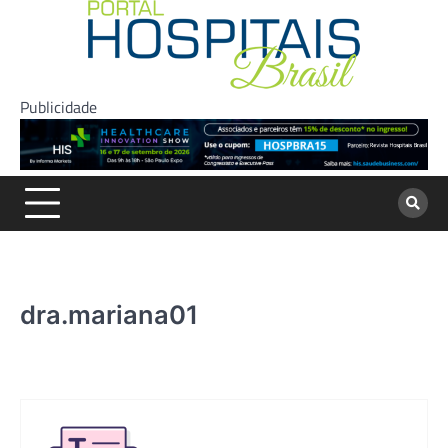
Skip
to
content
Publicidade
dra.mariana01