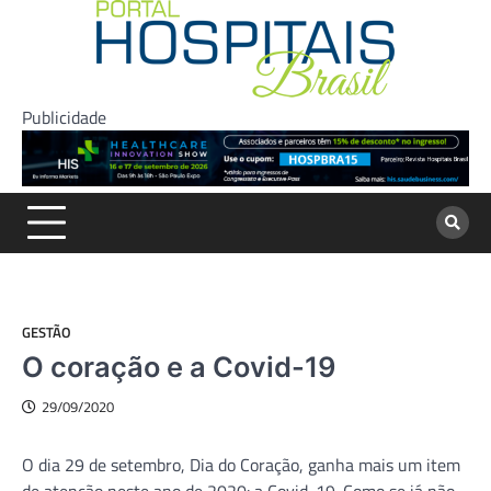
Skip
to
content
Publicidade
GESTÃO
O coração e a Covid-19
29/09/2020
O dia 29 de setembro, Dia do Coração, ganha mais um item
de atenção neste ano de 2020: a Covid-19. Como se já não