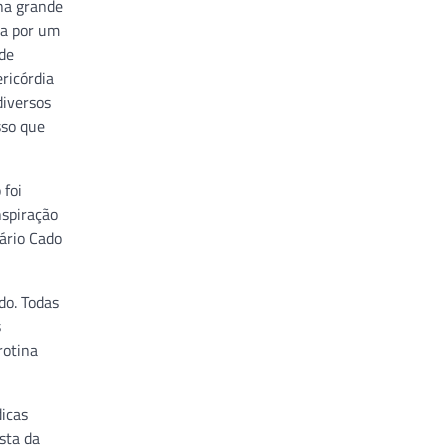
 na grande
ra por um
 de
ricórdia
diversos
sso que
 foi
nspiração
tário Cado
do. Todas
s
rotina
icas
ista da