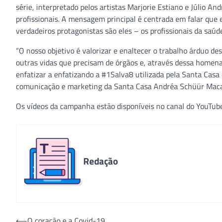
série, interpretado pelos artistas Marjorie Estiano e Júlio 
profissionais. A mensagem principal é centrada em falar que 
verdadeiros protagonistas são eles – os profissionais da saúde
“O nosso objetivo é valorizar e enaltecer o trabalho árduo d
outras vidas que precisam de órgãos e, através dessa homena
enfatizar a enfatizando a #1Salva8 utilizada pela Santa Casa
comunicação e marketing da Santa Casa Andréa Schüür Mac
Os vídeos da campanha estão disponíveis no canal do YouTub
Redação
Navegação
⟵
O coração e a Covid-19