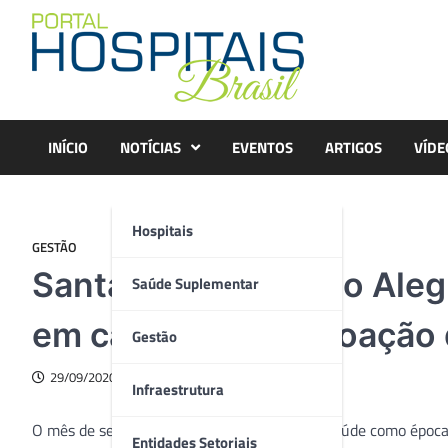
Skip
to
content
INÍCIO
NOTÍCIAS
EVENTOS
ARTIGOS
VÍDE
Hospitais
GESTÃO
Santa Casa de Porto Aleg
Saúde Suplementar
em campanha de doação 
Gestão
29/09/2020
Infraestrutura
O mês de setembro é conhecido na área da saúde como época 
Entidades Setoriais