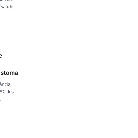
 Saúde
e
lastoma
ância,
15% dos
.