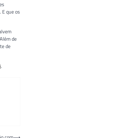
es
. E que os
salvem
 Além de
te de
i
.
ão com
⟶