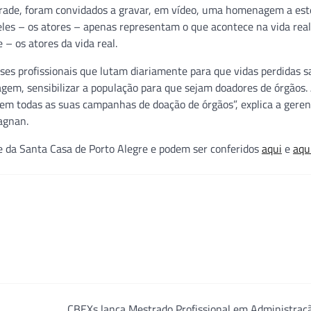
Andrade, foram convidados a gravar, em vídeo, uma homenagem a est
eles – os atores – apenas representam o que acontece na vida real
 – os atores da vida real.
esses profissionais que lutam diariamente para que vidas perdidas 
gem, sensibilizar a população para que sejam doadores de órgãos.
 em todas as suas campanhas de doação de órgãos”, explica a geren
agnan.
e da Santa Casa de Porto Alegre e podem ser conferidos
aqui
e
aqu
CBEXs lança Mestrado Profissional em Administraç