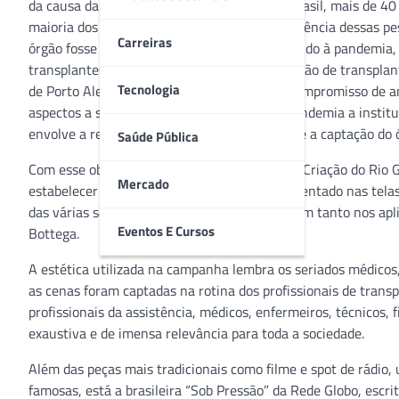
da causa da doação de órgãos. Somente no Brasil, mais de 40
maioria dos casos, a única chance de sobrevivência dessas pe
Carreiras
órgão fosse ainda mais angustiante, pois, devido à pandemia,
transplantes. Referência brasileira na realização de transpla
Tecnologia
de Porto Alegre (RS) assume, a cada ano, o compromisso de am
aspectos a serem abordados, neste ano de pandemia a instit
envolve a realização de um transplante: desde a captação do 
Saúde Pública
Com esse objetivo, a Santa Casa e o Clube de Criação do Rio
Mercado
estabelecer uma relação entre o que é representado nas telas
das várias séries médicas que se popularizaram tanto nos apli
Eventos E Cursos
Bottega.
A estética utilizada na campanha lembra os seriados médicos
as cenas foram captadas na rotina dos profissionais de trans
profissionais da assistência, médicos, enfermeiros, técnicos,
exaustiva e de imensa relevância para toda a sociedade.
Além das peças mais tradicionais como filme e spot de rádio
famosas, está a brasileira “Sob Pressão” da Rede Globo, escrit