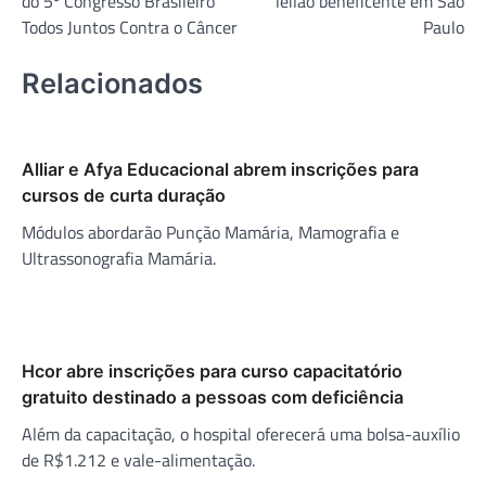
do 5º Congresso Brasileiro
leilão beneficente em São
Post
Todos Juntos Contra o Câncer
Paulo
Relacionados
Alliar e Afya Educacional abrem inscrições para
cursos de curta duração
Módulos abordarão Punção Mamária, Mamografia e
Ultrassonografia Mamária.
Hcor abre inscrições para curso capacitatório
gratuito destinado a pessoas com deficiência
Além da capacitação, o hospital oferecerá uma bolsa-auxílio
de R$1.212 e vale-alimentação.