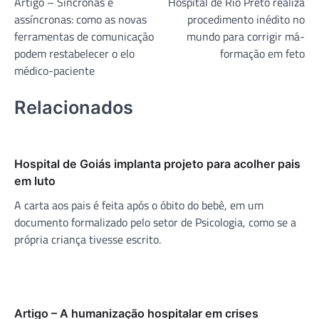
Artigo – Síncronas e
Hospital de Rio Preto realiza
de
assíncronas: como as novas
procedimento inédito no
Post
ferramentas de comunicação
mundo para corrigir má-
podem restabelecer o elo
formação em feto
médico-paciente
Relacionados
Hospital de Goiás implanta projeto para acolher pais
em luto
A carta aos pais é feita após o óbito do bebê, em um
documento formalizado pelo setor de Psicologia, como se a
própria criança tivesse escrito.
Artigo – A humanização hospitalar em crises