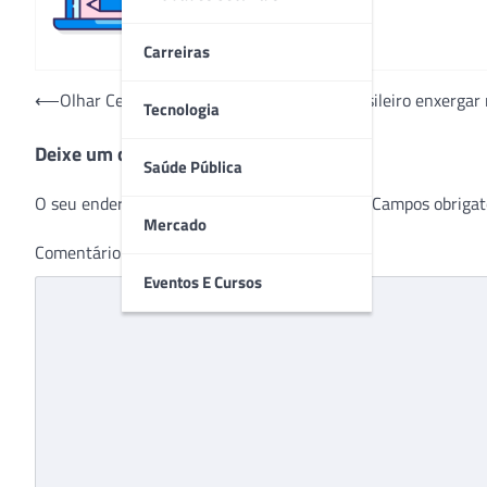
Carreiras
Navegação
⟵
Olhar Certo abre novas unidades para brasileiro enxergar
Tecnologia
de
Deixe um comentário
Post
Saúde Pública
O seu endereço de e-mail não será publicado.
Campos obrigat
Mercado
Comentário
*
Eventos E Cursos