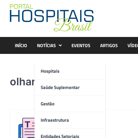
Skip
to
content
INÍCIO
NOTÍCIAS
EVENTOS
ARTIGOS
VÍDE
Hospitais
olharcerto
Saúde Suplementar
Gestão
Infraestrutura
Redação
Entidades Setoriais