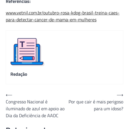
Referências:
www.vetnil.com.br/outubro-rosa-kdog-brasil-treina-caes-
para-detectar-cancer-de-mama-em-mulheres
Redação
Navegação
⟵
⟶
Congresso Nacional é
Por que cair é mais perigoso
de
iluminado de azul em apoio ao
para um idoso?
Post
Dia da Deficiência de AADC