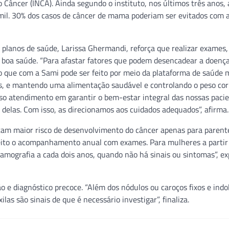
 Câncer (INCA). Ainda segundo o instituto, nos últimos três anos,
 mil. 30% dos casos de câncer de mama poderiam ser evitados com 
s planos de saúde, Larissa Ghermandi, reforça que realizar exames
boa saúde. “Para afastar fatores que podem desencadear a doença
o que com a Sami pode ser feito por meio da plataforma de saúde 
ss, e mantendo uma alimentação saudável e controlando o peso corp
o atendimento em garantir o bem-estar integral das nossas pacie
 delas. Com isso, as direcionamos aos cuidados adequados”, afirma.
entam maior risco de desenvolvimento do câncer apenas para paren
a feito o acompanhamento anual com exames. Para mulheres a partir
mografia a cada dois anos, quando não há sinais ou sintomas”, ex
 e diagnóstico precoce. “Além dos nódulos ou caroços fixos e indo
las são sinais de que é necessário investigar”, finaliza.