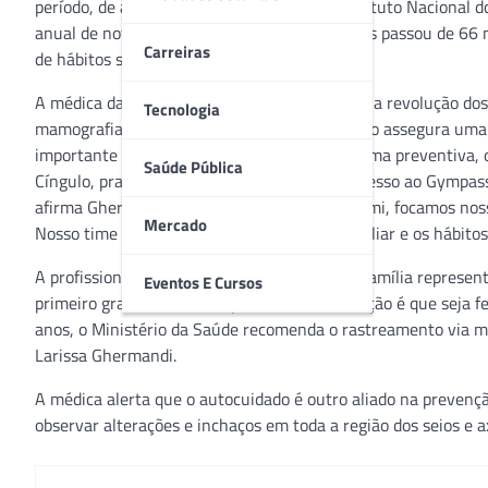
período, de acordo com levantamento do Instituto Nacional do
anual de novos diagnósticos da doença no país passou de 66
Carreiras
de hábitos saudáveis.
A médica da família da Sami, operadora que é a revolução do
Tecnologia
mamografia, por exemplo, com frequência, não assegura uma 
importante cuidar do corpo e da mente de forma preventiva, 
Saúde Pública
Cíngulo, praticando atividades físicas, com acesso ao Gympa
afirma Ghermandi, que complementa: “Na Sami, focamos noss
Mercado
Nosso time de saúde conhece o histórico familiar e os hábitos
A profissional da saúde explica que casos na família repres
Eventos E Cursos
primeiro grau. “Para estas pacientes, a indicação é que sej
anos, o Ministério da Saúde recomenda o rastreamento via ma
Larissa Ghermandi.
A médica alerta que o autocuidado é outro aliado na prevenção
observar alterações e inchaços em toda a região dos seios e axi