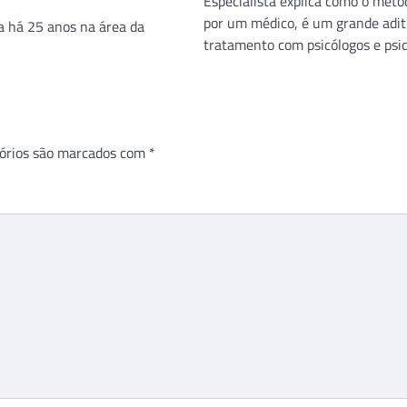
Especialista explica como o méto
por um médico, é um grande adit
a há 25 anos na área da
tratamento com psicólogos e psiq
órios são marcados com
*