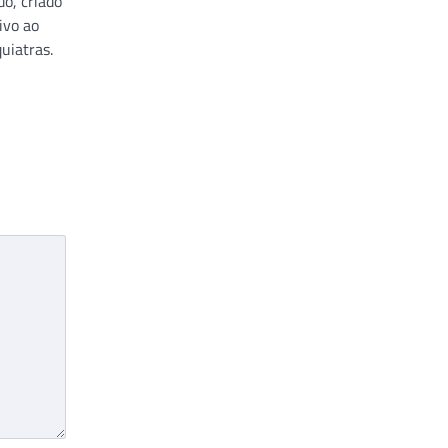
do, criado
ivo ao
uiatras.