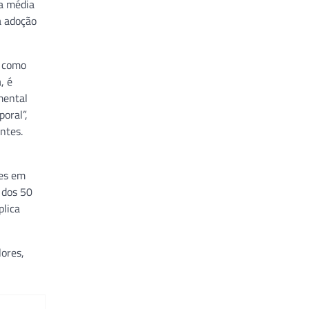
 a média
a adoção
, como
, é
mental
oral”,
ntes.
tes em
 dos 50
plica
lores,