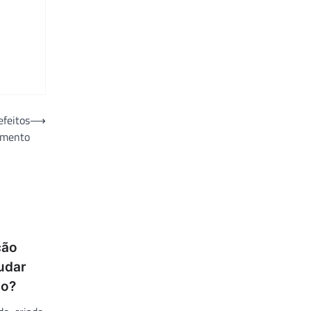
feitos
⟶
tamento
ção
judar
ão?