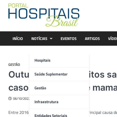
Skip
to
content
INÍCIO
NOTÍCIAS
EVENTOS
ARTIGOS
VÍDE
Hospitais
GESTÃO
Outubro Rosa: Hábitos s
Saúde Suplementar
casos de câncer de mam
Gestão
06/10/2022
Infraestrutura
Entre 2016 e 2020, o câncer de mama foi a principal causa d
Entidades Setoriais