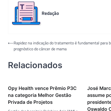
Redação
Navegação
⟵
Rapidez na indicação do tratamento é fundamental para 
prognóstico do câncer de mama
de
Post
Relacionados
Opy Health vence Prêmio P3C
José Marce
na categoria Melhor Gestão
assume po
Privada de Projetos
president
Oswaldo 