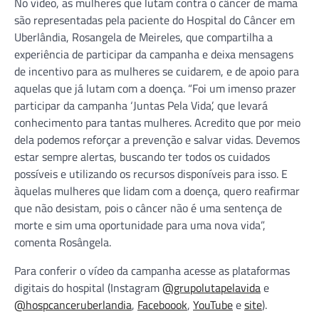
No vídeo, as mulheres que lutam contra o câncer de mama
são representadas pela paciente do Hospital do Câncer em
Uberlândia, Rosangela de Meireles, que compartilha a
experiência de participar da campanha e deixa mensagens
de incentivo para as mulheres se cuidarem, e de apoio para
aquelas que já lutam com a doença. “Foi um imenso prazer
participar da campanha ‘Juntas Pela Vida’, que levará
conhecimento para tantas mulheres. Acredito que por meio
dela podemos reforçar a prevenção e salvar vidas. Devemos
estar sempre alertas, buscando ter todos os cuidados
possíveis e utilizando os recursos disponíveis para isso. E
àquelas mulheres que lidam com a doença, quero reafirmar
que não desistam, pois o câncer não é uma sentença de
morte e sim uma oportunidade para uma nova vida”,
comenta Rosângela.
Para conferir o vídeo da campanha acesse as plataformas
digitais do hospital (Instagram
@grupolutapelavida
e
@hospcanceruberlandia
,
Faceboook
,
YouTube
e
site
).