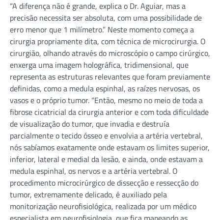
“A diferença não é grande, explica o Dr. Aguiar, mas a
precisão necessita ser absoluta, com uma possibilidade de
erro menor que 1 milímetro.” Neste momento começa a
cirurgia propriamente dita, com técnica de microcirurgia. O
cirurgião, olhando através do microscópio o campo cirúrgico,
enxerga uma imagem holográfica, tridimensional, que
representa as estruturas relevantes que foram previamente
definidas, como a medula espinhal, as raízes nervosas, os
vasos e o próprio tumor. “Então, mesmo no meio de toda a
fibrose cicatricial da cirurgia anterior e com toda dificuldade
de visualização do tumor, que invadia e destruía
parcialmente o tecido ósseo e envolvia a artéria vertebral,
nós sabíamos exatamente onde estavam os limites superior,
inferior, lateral e medial da lesão, e ainda, onde estavam a
medula espinhal, os nervos e a artéria vertebral. O
procedimento microcirúrgico de dissecção e ressecção do
tumor, extremamente delicado, é auxiliado pela
monitorização neurofisiológica, realizada por um médico
especialista em neurofisiologia, que fica mapeando as