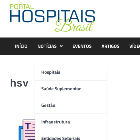
Skip
to
content
INÍCIO
NOTÍCIAS
EVENTOS
ARTIGOS
VÍDE
Hospitais
hsv
Saúde Suplementar
Gestão
Infraestrutura
Redação
Entidades Setoriais