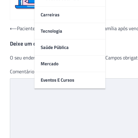
Carreiras
Navegação
⟵
Pacientes recebem alta e reencontram a família após ve
Tecnologia
de
Deixe um comentário
Post
Saúde Pública
O seu endereço de e-mail não será publicado.
Campos obrigat
Mercado
Comentário
*
Eventos E Cursos