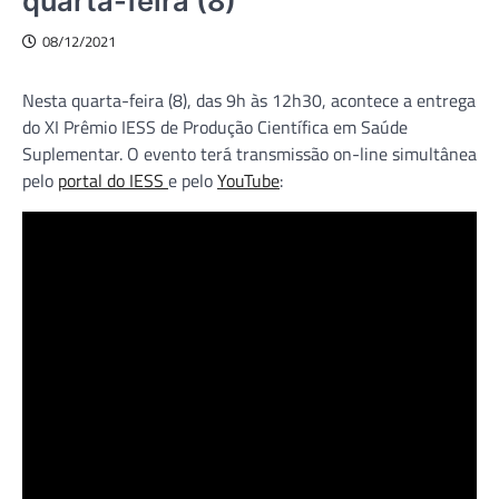
quarta-feira (8)
08/12/2021
Nesta quarta-feira (8), das 9h às 12h30, acontece a entrega
do XI Prêmio IESS de Produção Científica em Saúde
Suplementar. O evento terá transmissão on-line simultânea
pelo
portal do IESS
e pelo
YouTub
e
: