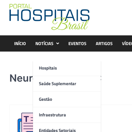
Skip
to
content
INÍCIO
NOTÍCIAS
EVENTOS
ARTIGOS
VÍDE
Hospitais
Neurocirurgia-HUC
Saúde Suplementar
Gestão
Infraestrutura
Redação
Entidades Setoriais