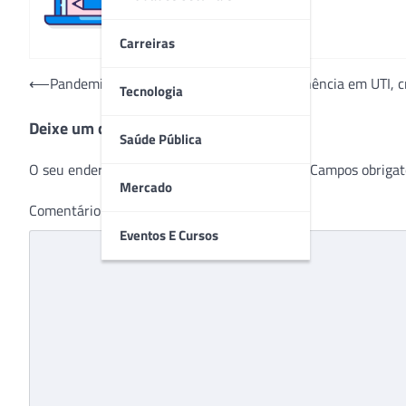
Carreiras
Navegação
⟵
Pandemia: Para diminuir tempo de permanência em UTI, c
Tecnologia
de
Deixe um comentário
Post
Saúde Pública
O seu endereço de e-mail não será publicado.
Campos obrigat
Mercado
Comentário
*
Eventos E Cursos