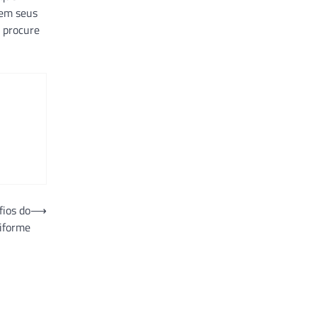
 em seus
, procure
fios do
⟶
ciforme