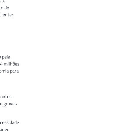
ete
to de
ciente;
o pela
64 milhões
omia para
rontos-
te graves
ecessidade
 quer