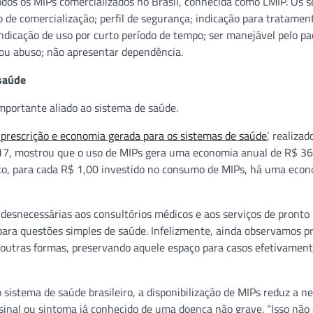
todos os MIPs comercializados no Brasil, conhecida como LMIP. Os s
po de comercialização; perfil de segurança; indicação para tratamen
indicação de uso por curto período de tempo; ser manejável pelo pa
 ou abuso; não apresentar dependência.
 saúde
mportante aliado ao sistema de saúde.
 prescrição e economia gerada para os sistemas de saúde
’, realizad
017, mostrou que o uso de MIPs gera uma economia anual de R$ 3
to, para cada R$ 1,00 investido no consumo de MIPs, há uma econ
s desnecessárias aos consultórios médicos e aos serviços de pronto
para questões simples de saúde. Infelizmente, ainda observamos p
 outras formas, preservando aquele espaço para casos efetivamen
 sistema de saúde brasileiro, a disponibilização de MIPs reduz a n
sinal ou sintoma já conhecido de uma doença não grave. “Isso não