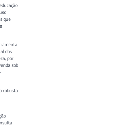
 educação
 uso
es que
ia
erramenta
ial dos
za, por
venda sob
-
o robusta
ção
onsulta