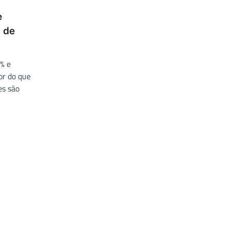
e
i de
% e
or do que
es são