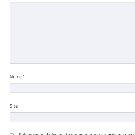
Nome
*
Site
Salvar meus dados neste navegador para a próxima vez 