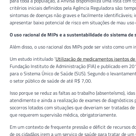
para toda a população, a Anvisa disponibiliza uma lista com 
critérios iniciais definidos pela Agência Reguladora são: tem
sintomas de doenças não graves e facilmente identificáveis; 
apresentar baixo potencial de risco em situações de mau uso
O uso racional de MIPs e a sustentabilidade do sistema de
Além disso, o uso racional dos MIPs pode ser visto como um i
Um estudo intitulado ‘
Utilização de medicamentos isentos de
Fundação Instituto de Administração (FIA) e publicado em 2
para o Sistema Único de Saúde (SUS). Segundo o levantamen
o setor público de saúde de até R$ 7,00.
Isso porque se reduz as faltas ao trabalho (absenteísmo), ida
atendimento e ainda a realização de exames de diagnósticos 
socorros lotados com situações que deveriam ser tratadas de
que requerem supervisão médica, obrigatoriamente.
Em um contexto de frequente pressão e déficit de recursos do
de os cidadãos irem a um serviço de saúde para tratar de um 