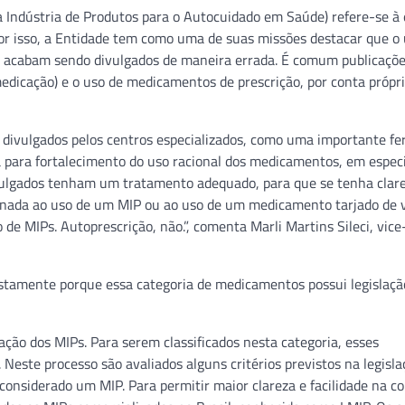
da Indústria de Produtos para o Autocuidado em Saúde) refere-se à
Por isso, a Entidade tem como uma de suas missões destacar que o
, acabam sendo divulgados de maneira errada. É comum publicaçõ
edicação) e o uso de medicamentos de prescrição, por conta própr
o divulgados pelos centros especializados, como uma importante f
ria para fortalecimento do uso racional dos medicamentos, em espec
ivulgados tenham um tratamento adequado, para que se tenha clare
ionada ao uso de um MIP ou ao uso de um medicamento tarjado de 
 de MIPs. Autoprescrição, não.”, comenta Marli Martins Sileci, vice
stamente porque essa categoria de medicamentos possui legislaçã
iação dos MIPs. Para serem classificados nesta categoria, esses
Neste processo são avaliados alguns critérios previstos na legisla
onsiderado um MIP. Para permitir maior clareza e facilidade na c