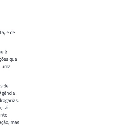
a, e de
ue é
ações que
a uma
s de
Agência
drogarias.
, só
ento
cação, mas