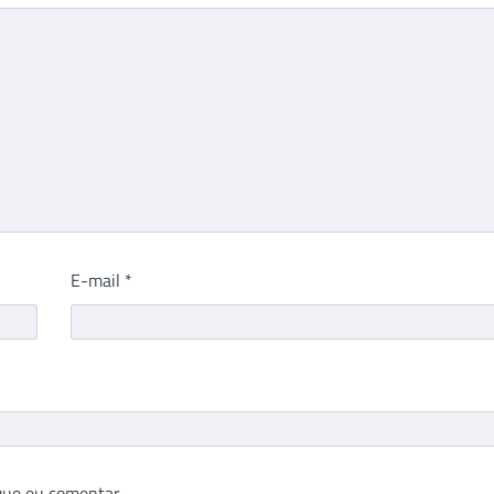
E-mail
*
que eu comentar.