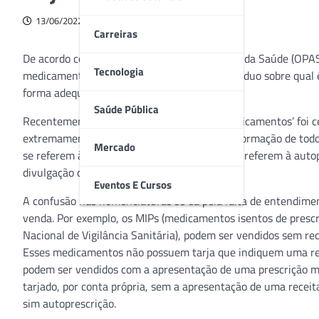
13/06/2022
Carreiras
De acordo com a Organização Pan-americana da Saúde (OPAS)
Tecnologia
medicamentos consiste em orientar um indivíduo sobre qual é
forma adequada ao quadro.
Saúde Pública
Recentemente, o dia do ‘Uso Racional de Medicamentos’ foi c
extremamente relevante e positivo para a informação de todo
Mercado
se referem à automedicação e aquelas que se referem à auto
divulgação de maneira equivocada.
Eventos E Cursos
A confusão nas nomenclaturas se dá pela falta de entendimen
venda. Por exemplo, os MIPs (medicamentos isentos de prescr
Nacional de Vigilância Sanitária), podem ser vendidos sem rec
Esses medicamentos não possuem tarja que indiquem uma res
podem ser vendidos com a apresentação de uma prescrição m
tarjado, por conta própria, sem a apresentação de uma receita
sim autoprescrição.