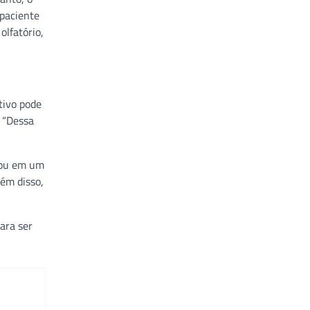
 paciente
olfatório,
tivo pode
. “Dessa
o ou em um
lém disso,
ara ser