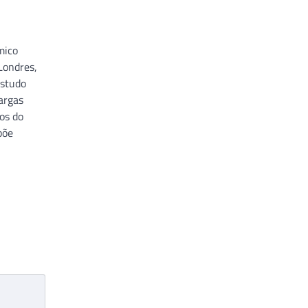
mico
Londres,
estudo
argas
cos do
põe