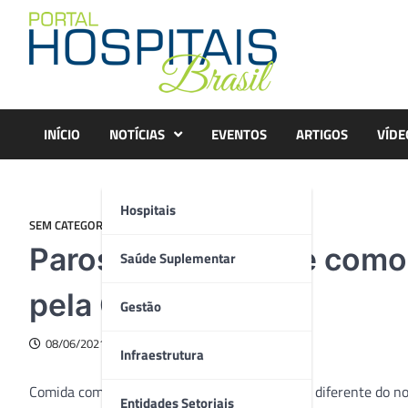
Skip
to
content
INÍCIO
NOTÍCIAS
EVENTOS
ARTIGOS
VÍDE
Hospitais
SEM CATEGORIA
Parosmia: o que é e como
Saúde Suplementar
pela Covid-19
Gestão
08/06/2021
Infraestrutura
Comida com cheiro de lixo, café com odor bem diferente do 
Entidades Setoriais