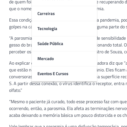
de quem foi acometido pela Covid-19 e está se recuperando d
que o nome científico desta disfunção é parosmia.
Carreiras
Essa condição, que é conhecida muito antes da pandemia, pode
golpes na cabeça ou no rosto que danificam alguma parte do 
Tecnologia
“A parosmia, popularmente falando, é a falta de sensibilidade
Saúde Pública
gesso do braço a pessoa ainda não o tem funcionando total. O 
perceber os cheiros reais”, explica Mariana Castro de Souza,
Mercado
Ao explicar com os termos técnicos, a coordenadora diz que “a
que estão no teto do nariz, junto à base do crânio. Eles fic
Eventos E Cursos
conversoras da angiotensina 2, que têm na sua superfície rec
S. A partir dessa conexão, o vírus identifica o receptor, entra
olfato.”
“Mesmo o paciente já curado, todo esse processo faz com que
ocorrendo, então, a parosmia. Ela afeta as terminações nervo
acaba deixando a memória básica um pouco distorcida e os ch
Vale lembrar que a parosmia é uma disfunção temporária, poré