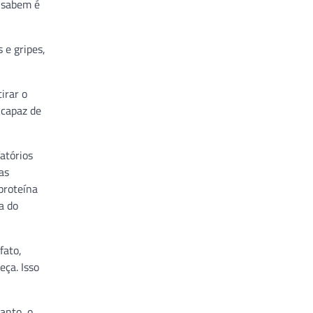
s sabem é
 e gripes,
irar o
ncapaz de
atórios
as
proteína
a do
fato,
eça. Isso
anto, o