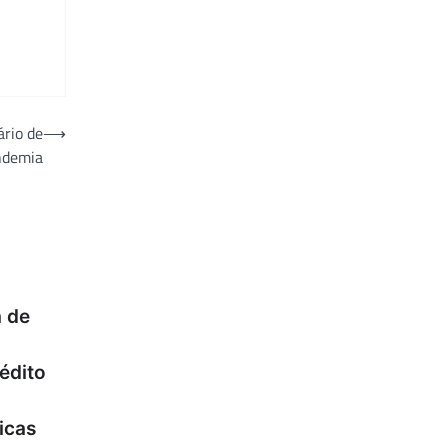
ário de
⟶
ndemia
 de
nédito
icas