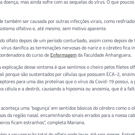
a doença, mas ainda sofre com as sequelas do vírus. O que pouco
 também ser causada por outras infecções virais, como resfriados
sistema olfativo e, até mesmo, sem motivo aparente.
 do olfato depois de um período conturbado, assim como depois de t
vírus danifica as terminações nervosas do nariz e o cérebro fica i
 coordenadora do curso de
Enfermagem
da Faculdade Anhanguera.
 explicação desse sintoma é que sentimos o cheiro pelos filetes olf
am ali porque são sustentados por células que possuem ECA-2, enzim
eptores para uma das proteínas que o vírus da Covid-19 possui, a 
 na célula e a destrói, causando a hiposmia ou anosmia, que é a falt
 aconteça uma ‘bagunça’ em sentidos básicos do cérebro como o ol
sas da região nasal, encaminhando sinais errados para a nossa cab
eiros ficam estranhos”, completa Mariana.
m a recuperação total do olfato pode levar até seis meses. Entret