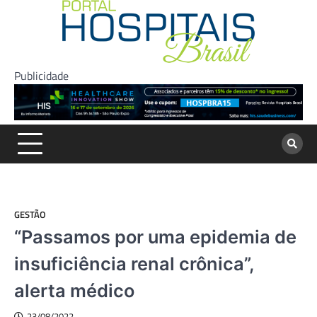
Skip
to
content
Publicidade
GESTÃO
“Passamos por uma epidemia de
insuficiência renal crônica”,
alerta médico
23/08/2022