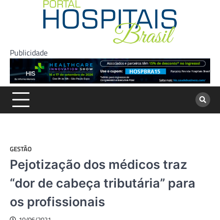
Skip
to
content
Publicidade
GESTÃO
Pejotização dos médicos traz
“dor de cabeça tributária” para
os profissionais
10/06/2021