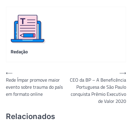
Redação
Navegação
⟵
⟶
Rede Ímpar promove maior
CEO da BP – A Beneficência
de
evento sobre trauma do país
Portuguesa de São Paulo
Post
em formato online
conquista Prêmio Executivo
de Valor 2020
Relacionados