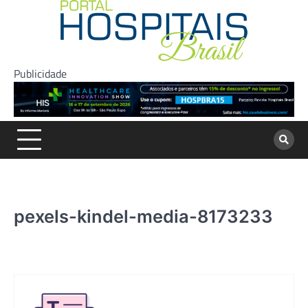
Skip
to
content
Publicidade
pexels-kindel-media-8173233