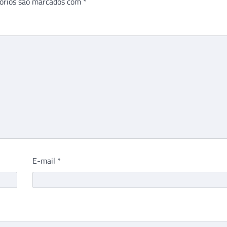
órios são marcados com
*
E-mail
*