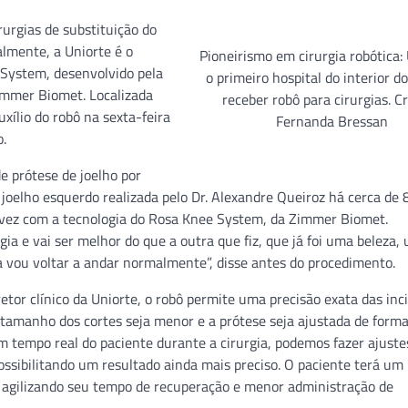
urgias de substituição do
almente, a Uniorte é o
Pioneirismo em cirurgia robótica:
e System, desenvolvido pela
o primeiro hospital do interior do
immer Biomet. Localizada
receber robô para cirurgias. Cr
xílio do robô na sexta-feira
Fernanda Bressan
o.
de prótese de joelho por
o joelho esquerdo realizada pelo Dr. Alexandre Queiroz há cerca de 
a vez com a tecnologia do Rosa Knee System, da Zimmer Biomet.
gia e vai ser melhor do que a outra que fiz, que já foi uma beleza,
ia vou voltar a andar normalmente”, disse antes do procedimento.
retor clínico da Uniorte, o robô permite uma precisão exata das inc
o tamanho dos cortes seja menor e a prótese seja ajustada de form
 tempo real do paciente durante a cirurgia, podemos fazer ajuste
ssibilitando um resultado ainda mais preciso. O paciente terá um
 agilizando seu tempo de recuperação e menor administração de