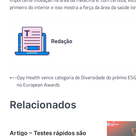
importante inovação na área da medicina e, com certeza, est
primeiro do interior e isso mostra a força da área da saúde lon
Redação
Navegação
⟵
Opy Health vence categoria de Diversidade do prêmio ES
no European Awards
de
Post
Relacionados
Artigo – Testes rápidos são