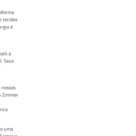
taforma
e tecidos
urgia é
país a
l. Seus
e
m nossos
 A Zimmer
rica
ato uma