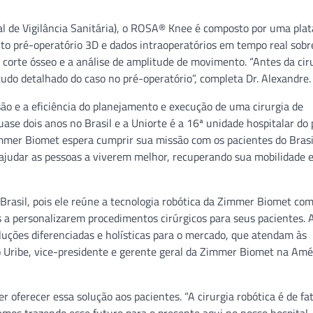
al de Vigilância Sanitária), o ROSA® Knee é composto por uma pla
o pré-operatório 3D e dados intraoperatórios em tempo real sobr
o corte ósseo e a análise de amplitude de movimento. “Antes da cir
tudo detalhado do caso no pré-operatório”, completa Dr. Alexandre.
são e a eficiência do planejamento e execução de uma cirurgia de
se dois anos no Brasil e a Uniorte é a 16ª unidade hospitalar do 
Zimmer Biomet espera cumprir sua missão com os pacientes do Brasi
 ajudar as pessoas a viverem melhor, recuperando sua mobilidade 
asil, pois ele reúne a tecnologia robótica da Zimmer Biomet co
ões a personalizarem procedimentos cirúrgicos para seus pacientes.
luções diferenciadas e holísticas para o mercado, que atendam às
do Uribe, vice-presidente e gerente geral da Zimmer Biomet na Amé
er oferecer essa solução aos pacientes. “A cirurgia robótica é de f