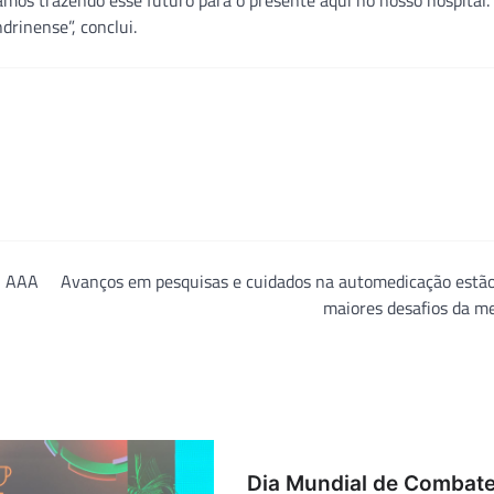
amos trazendo esse futuro para o presente aqui no nosso hospital
drinense”, conclui.
G AAA
Avanços em pesquisas e cuidados na automedicação estão
maiores desafios da m
Dia Mundial de Combate