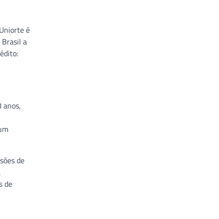
 Uniorte é
 Brasil a
édito:
8 anos,
 um
isões de
a
s de