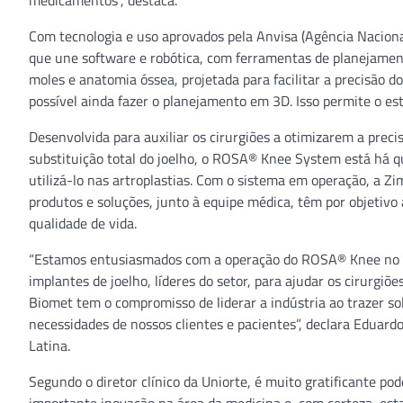
medicamentos”, destaca.
Com tecnologia e uso aprovados pela Anvisa (Agência Nacion
que une software e robótica, com ferramentas de planejament
moles e anatomia óssea, projetada para facilitar a precisão d
possível ainda fazer o planejamento em 3D. Isso permite o es
Desenvolvida para auxiliar os cirurgiões a otimizarem a preci
substituição total do joelho, o ROSA® Knee System está há qua
utilizá-lo nas artroplastias. Com o sistema em operação, a 
produtos e soluções, junto à equipe médica, têm por objetivo
qualidade de vida.
“Estamos entusiasmados com a operação do ROSA® Knee no Br
implantes de joelho, líderes do setor, para ajudar os cirurgi
Biomet tem o compromisso de liderar a indústria ao trazer so
necessidades de nossos clientes e pacientes”, declara Eduar
Latina.
Segundo o diretor clínico da Uniorte, é muito gratificante pod