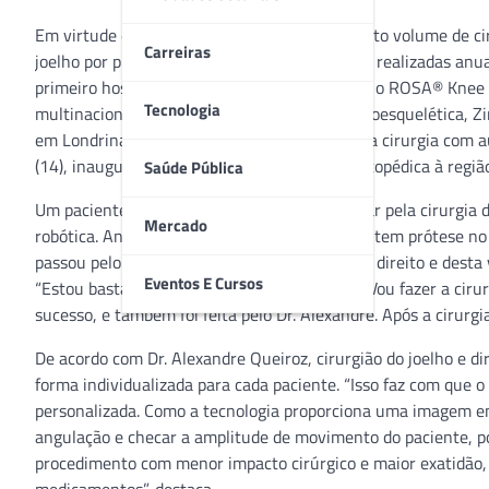
Em virtude do reconhecimento nacional e o alto volume de cir
Carreiras
joelho por próteses ortopédicas (artroplastias) realizadas anu
primeiro hospital do interior do país a receber o ROSA®️ Kne
Tecnologia
multinacional líder mundial em saúde musculoesquelética, Z
em Londrina (PR) a Uniorte realizou a primeira cirurgia com au
(14), inaugurando uma nova fase da saúde ortopédica à regiã
Saúde Pública
Um paciente de 80 anos foi o primeiro a passar pela cirurgia 
Mercado
robótica. Antônio Carlos Pereira Vieira, que já tem prótese n
passou pelo procedimento agora para o joelho direito e dest
Eventos E Cursos
“Estou bastante otimista, tenho bastante fé. Vou fazer a cirur
sucesso, e também foi feita pelo Dr. Alexandre. Após a cirurg
De acordo com Dr. Alexandre Queiroz, cirurgião do joelho e di
forma individualizada para cada paciente. “Isso faz com que 
personalizada. Como a tecnologia proporciona uma imagem em
angulação e checar a amplitude de movimento do paciente, po
procedimento com menor impacto cirúrgico e maior exatidão,