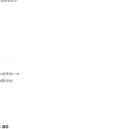
. Somos o
 entre
⟶
edicina
 ao