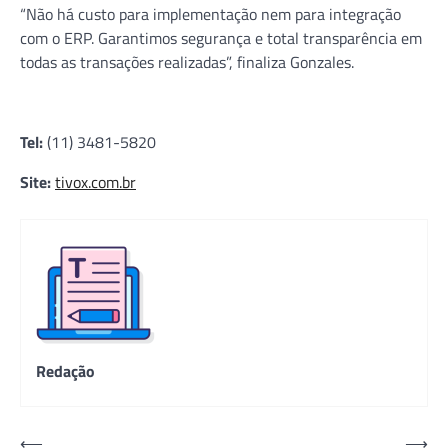
“Não há custo para implementação nem para integração
com o ERP. Garantimos segurança e total transparência em
todas as transações realizadas”, finaliza Gonzales.
Tel:
(11) 3481-5820
Site:
tivox.com.br
Redação
Navegação
⟵
⟶