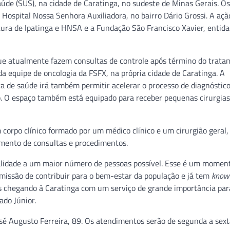
úde (SUS), na cidade de Caratinga, no sudeste de Minas Gerais. Os
Hospital Nossa Senhora Auxiliadora, no bairro Dário Grossi. A açã
itura de Ipatinga e HNSA e a Fundação São Francisco Xavier, entid
 que atualmente fazem consultas de controle após término do trat
a equipe de oncologia da FSFX, na própria cidade de Caratinga. A
a de saúde irá também permitir acelerar o processo de diagnóstic
ião. O espaço também está equipado para receber pequenas cirurgias
 corpo clínico formado por um médico clínico e um cirurgião geral,
amento de consultas e procedimentos.
qualidade a um maior número de pessoas possível. Esse é um momen
missão de contribuir para o bem-estar da população e já tem
know
s chegando à Caratinga com um serviço de grande importância par
ado Júnior.
sé Augusto Ferreira, 89. Os atendimentos serão de segunda a sext