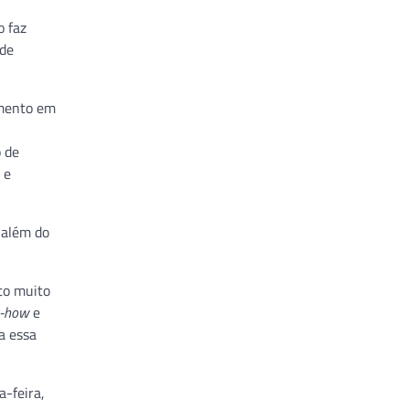
o faz
ade
amento em
o de
 e
 além do
to muito
-how
e
a essa
a-feira,