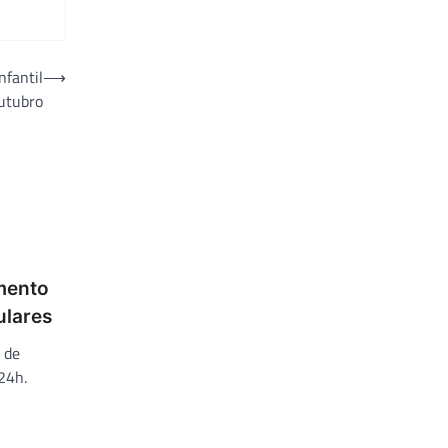
nfantil
⟶
outubro
n
mento
ulares
 de
24h.