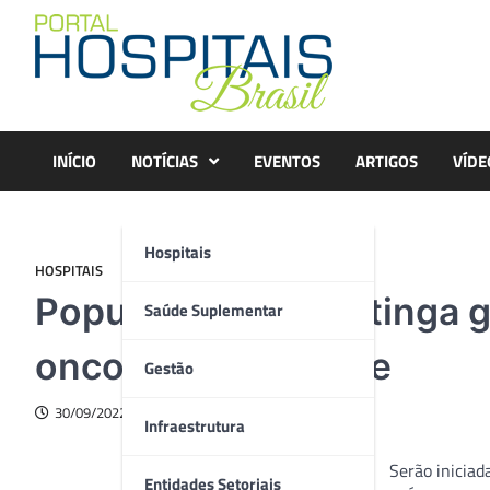
Skip
to
content
INÍCIO
NOTÍCIAS
EVENTOS
ARTIGOS
VÍDE
Hospitais
HOSPITAIS
População de Caratinga g
Saúde Suplementar
oncologia na cidade
Gestão
30/09/2022
Infraestrutura
Serão iniciad
Entidades Setoriais