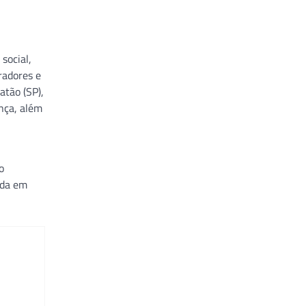
social,
radores e
atão (SP),
nça, além
o
ada em