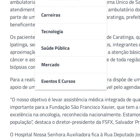
ambulatoriais a pacientes oncológicos do Sistema Único de Sa
atendimentos oncológicos serão realizados no ambulatório do 
Carreiras
parte de uma parceria entre a prefeitura de Caratinga, prefe
beneficente de assistência social.
Tecnologia
Os pacientes residentes das cidades da Micro de Caratinga,
Ipatinga, serão acompanhados por dois médicos, integrantes d
Saúde Pública
aproximação da assistência especializada com a atenção básic
câncer e assim, facilitará a jornada do paciente de toda reg
Mercado
biópsias com anestesia local.
Para a realização dos atendimentos, a estrutura dispõe de um
Eventos E Cursos
apoio de um auxiliar administrativo, responsável pelo agend
“O nosso objetivo é levar assistência médica integrada de 
importante para a Fundação São Francisco Xavier, que tem a 
excelência na oncologia, reconhecida nacionalmente. Estamo
população”, destaca o diretor-presidente da FSFX, Salvador Pr
O Hospital Nossa Senhora Auxiliadora fica à Rua Deputado Jo