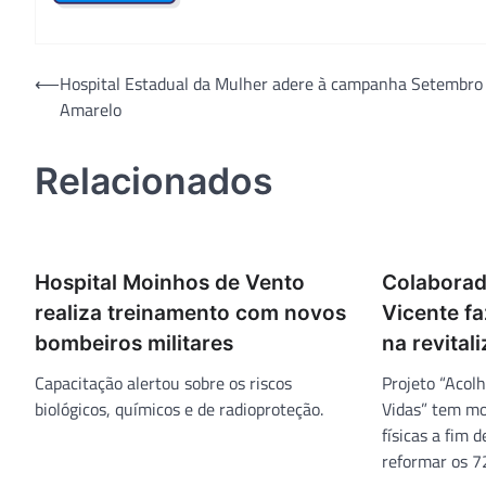
Navegação
⟵
Hospital Estadual da Mulher adere à campanha Setembro
Amarelo
de
Post
Relacionados
Hospital Moinhos de Vento
Colaborad
realiza treinamento com novos
Vicente fa
bombeiros militares
na revital
Capacitação alertou sobre os riscos
Projeto “Acol
biológicos, químicos e de radioproteção.
Vidas” tem mo
físicas a fim 
reformar os 7