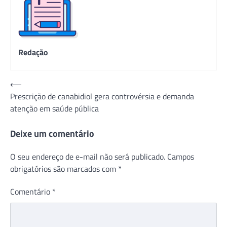
Redação
Navegação
⟵
Prescrição de canabidiol gera controvérsia e demanda
de
atenção em saúde pública
Post
Deixe um comentário
O seu endereço de e-mail não será publicado.
Campos
obrigatórios são marcados com
*
Comentário
*