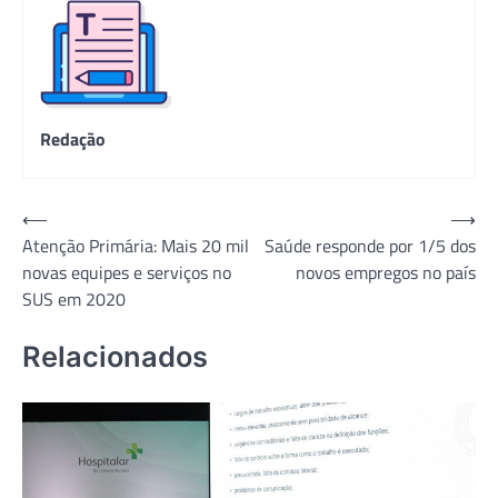
Redação
Navegação
⟵
⟶
Atenção Primária: Mais 20 mil
Saúde responde por 1/5 dos
de
novas equipes e serviços no
novos empregos no país
Post
SUS em 2020
Relacionados