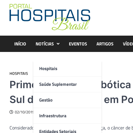
Skip
to
content
INÍCIO
NOTÍCIAS
EVENTOS
ARTIGOS
VÍDE
Hospitais
HOSPITAIS
Primeira cirurgia robótic
Saúde Suplementar
Sul do Brasil é feita em P
Gestão
02/10/2019
Infraestrutura
Considerado um dos tipos mais letais da doença, o câncer de
Entidades Setoriais