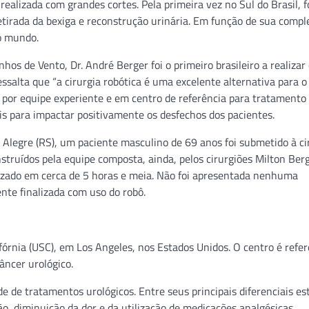
 realizada com grandes cortes. Pela primeira vez no Sul do Brasil, 
etirada da bexiga e reconstrução urinária. Em função de sua compl
o mundo.
s de Vento, Dr. André Berger foi o primeiro brasileiro a realizar 
ssalta que “a cirurgia robótica é uma excelente alternativa para o
 por equipe experiente e em centro de referência para tratamento
is para impactar positivamente os desfechos dos pacientes.
 Alegre (RS), um paciente masculino de 69 anos foi submetido à ci
nstruídos pela equipe composta, ainda, pelos cirurgiões Milton Berg
alizado em cerca de 5 horas e meia. Não foi apresentada nenhuma
nte finalizada com uso do robô.
fórnia (USC), em Los Angeles, nos Estados Unidos. O centro é refer
âncer urológico.
e de tratamentos urológicos. Entre seus principais diferenciais est
o, diminuição da dor e da utilização de medicações analgésicas.