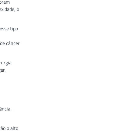
foram
exidade, o
esse tipo
 de câncer
rurgia
er,
ência
ão o alto