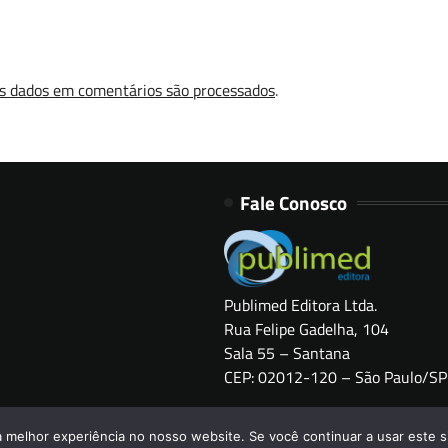
s dados em comentários são processados
.
Fale Conosco
Publimed Editora Ltda.
Rua Felipe Gadelha, 104
Sala 55 – Santana
CEP: 02012-120 – São Paulo/SP
Copyright © 2026
HOSPITAIS BRASIL
a melhor experiência no nosso website. Se você continuar a usar este s