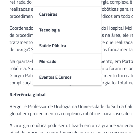
retirada do órgão. Tradicionalmente, essa cirurgia complexa é
realizadas esta semana cirurgias totalmente robóticas para r
Carreiras
procedimento ainda é realizado por poucos médicos em todo 
Coordenador do Núcleo de Medicina Robótica do Hospital Moinho
Tecnologia
de procedimento. Um dos maiores especialistas na área, ele re
tratamento do câncer de bexiga invasivo, desde que realizada
Saúde Pública
de bexiga”. Segundo ele, esses são pré-requisitos fundamenta
Na quarta-feira (25), no Hospital Moinhos de Vento, em Porto
Mercado
robótica. Sua bexiga retirada e o sistema urinário foram reco
Giorgio Rabolini e Guilherme Ribeiro. O procedimento foi re
Eventos E Cursos
complicação, com mínimo sangramento. A cirurgia foi totalme
Referência global
Berger é Professor de Urologia na Universidade do Sul da Cali
global em procedimentos complexos robóticos para casos de c
A cirurgia robótica pode ser utilizada em uma grande variedad
nível de precisão, menor tempo de internação e de recuperaçã