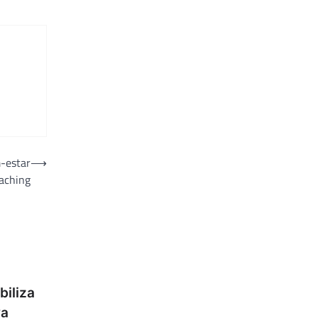
-estar
⟶
oaching
biliza
va