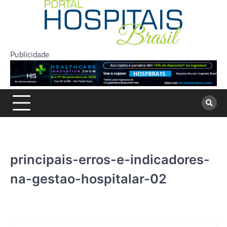
Skip
to
content
Publicidade
principais-erros-e-indicadores-
na-gestao-hospitalar-02