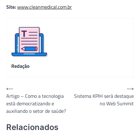
Site:
www.cleanmedical.com.br
Redação
Navegação
⟵
⟶
Artigo – Como a tecnologia
Sistema KPIH será destaque
de
está democratizando e
no Web Summit
Post
auxiliando o setor de saúde?
Relacionados