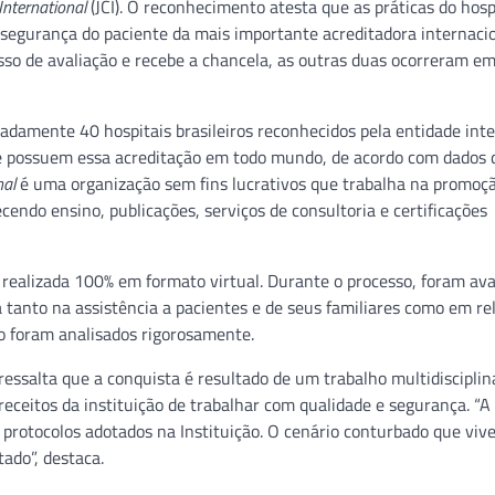
International
(JCI). O reconhecimento atesta que as práticas do hosp
 segurança do paciente da mais importante acreditadora internaci
esso de avaliação e recebe a chancela, as outras duas ocorreram e
adamente 40 hospitais brasileiros reconhecidos pela entidade inte
e possuem essa acreditação em todo mundo, de acordo com dados d
nal
é uma organização sem fins lucrativos que trabalha na promoç
cendo ensino, publicações, serviços de consultoria e certificações
 realizada 100% em formato virtual. Durante o processo, foram ava
 tanto na assistência a pacientes e de seus familiares como em re
o foram analisados rigorosamente.
ressalta que a conquista é resultado de um trabalho multidisciplin
eceitos da instituição de trabalhar com qualidade e segurança. “A
e protocolos adotados na Instituição. O cenário conturbado que vi
ado”, destaca.