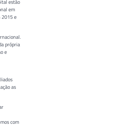
ital estão
onal em
m 2015 e
rnacional.
a própria
ão e
liados
lação as
ar
vemos com