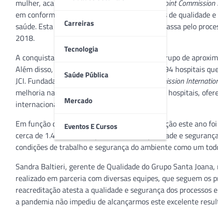
mulher, acaba de receber a reacreditação da
Joint Commission 
em conformidade com as exigências e padrões de qualidade e
Carreiras
saúde. Esta é a terceira vez que a Pro Matre passa pelo proc
2018.
Tecnologia
A conquista mantém a instituição no seleto grupo de aproxim
Além disso, a Pro Matre também integra os 694 hospitais qu
Saúde Pública
JCI. Fundada nos Estados Unidos, a
Joint Commission Internatio
melhoria na qualidade do cuidado e serviço de hospitais, ofere
Mercado
internacionais.
Em função da pandemia da Covid-19, a avaliação este ano foi
Eventos E Cursos
cerca de 1.400 critérios para mensurar qualidade e segurança
condições de trabalho e segurança do ambiente como um tod
Sandra Baltieri, gerente de Qualidade do Grupo Santa Joana, 
realizado em parceria com diversas equipes, que seguem os pr
reacreditação atesta a qualidade e segurança dos processos 
a pandemia não impediu de alcançarmos este excelente result