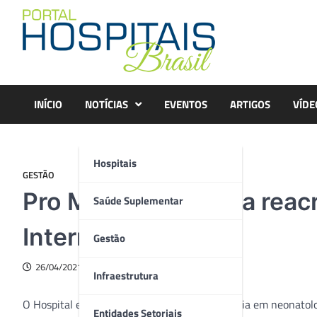
Skip
to
content
INÍCIO
NOTÍCIAS
EVENTOS
ARTIGOS
VÍDE
Hospitais
GESTÃO
Pro Matre conquista reac
Saúde Suplementar
International (JCI)
Gestão
26/04/2021
Infraestrutura
O Hospital e Maternidade Pro Matre, referência em neonatolog
Entidades Setoriais