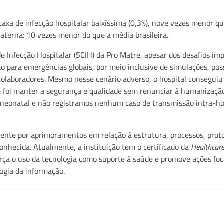
axa de infecção hospitalar baixíssima (0,3%), nove vezes menor q
materna: 10 vezes menor do que a média brasileira.
 de Infecção Hospitalar (SCIH) da Pro Matre, apesar dos desafios im
 para emergências globais, por meio inclusive de simulações, poss
 colaboradores. Mesmo nesse cenário adverso, o hospital conseguiu
e foi manter a segurança e qualidade sem renunciar à humanizaçã
 neonatal e não registramos nenhum caso de transmissão intra-ho
mente por aprimoramentos em relação à estrutura, processos, prot
onhecida. Atualmente, a instituição tem o certificado da
Healthcar
rça o uso da tecnologia como suporte à saúde e promove ações fo
ogia da informação.