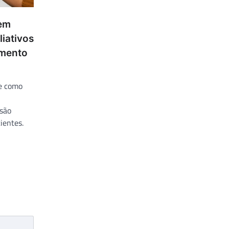
 em
liativos
amento
re como
 são
ientes.