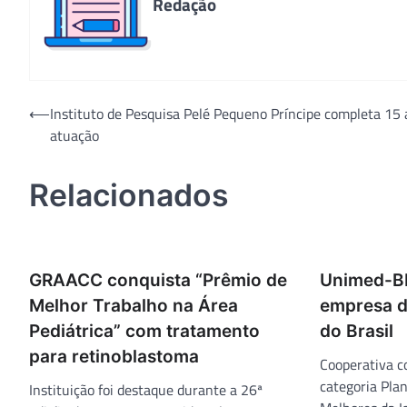
Redação
Navegação
⟵
Instituto de Pesquisa Pelé Pequeno Príncipe completa 15 
atuação
de
Post
Relacionados
GRAACC conquista “Prêmio de
Unimed-BH
Melhor Trabalho na Área
empresa d
Pediátrica” com tratamento
do Brasil
para retinoblastoma
Cooperativa c
categoria Pla
Instituição foi destaque durante a 26ª