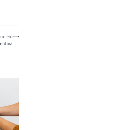
que em
⟶
ventiva