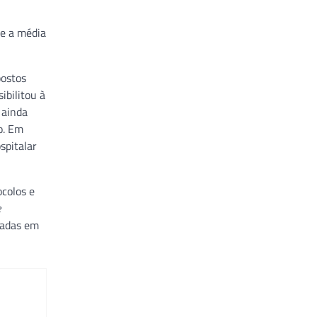
ue a média
postos
ibilitou à
 ainda
o. Em
spitalar
ocolos e
e
cadas em