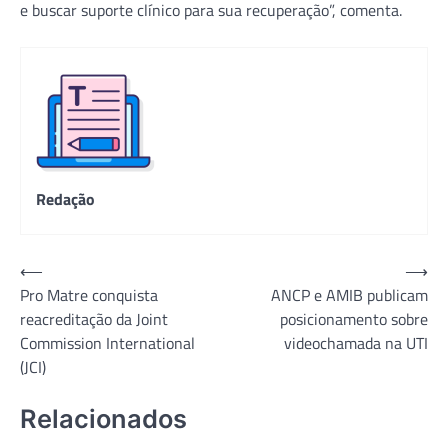
e buscar suporte clínico para sua recuperação”, comenta.
Redação
Navegação
⟵
⟶
Pro Matre conquista
ANCP e AMIB publicam
de
reacreditação da Joint
posicionamento sobre
Post
Commission International
videochamada na UTI
(JCI)
Relacionados