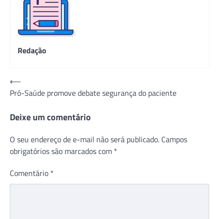
Redação
Navegação
⟵
Pró-Saúde promove debate segurança do paciente
de
Post
Deixe um comentário
O seu endereço de e-mail não será publicado.
Campos
obrigatórios são marcados com
*
Comentário
*