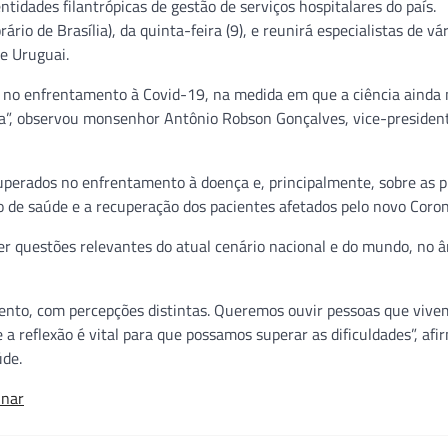
idades filantrópicas de gestão de serviços hospitalares do país.
io de Brasília), da quinta-feira (9), e reunirá especialistas de vá
 e Uruguai.
a no enfrentamento à Covid-19, na medida em que a ciência ainda
ça”, observou monsenhor Antônio Robson Gonçalves, vice-presiden
superados no enfrentamento à doença e, principalmente, sobre as p
o de saúde e a recuperação dos pacientes afetados pelo novo Coron
r questões relevantes do atual cenário nacional e do mundo, no 
mento, com percepções distintas. Queremos ouvir pessoas que vive
a reflexão é vital para que possamos superar as dificuldades”, afi
úde.
inar