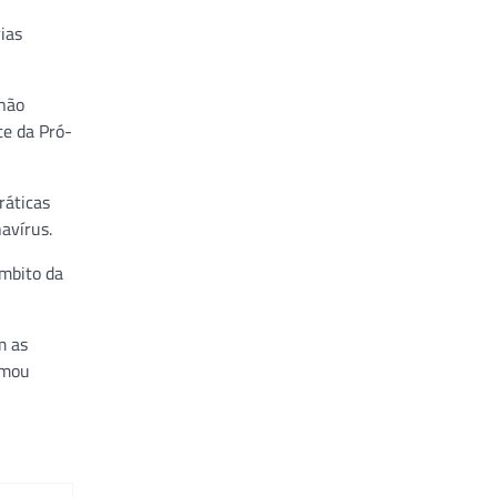
rias
 não
te da Pró-
ráticas
avírus.
âmbito da
m as
rmou