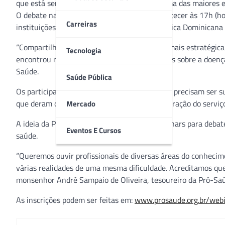
que está sendo preparado pela Pró-Saúde, uma das maiores ent
O debate na internet está marcado para acontecer às 17h (horár
Carreiras
instituições do Brasil, Chile, Colômbia, República Dominicana
“Compartilhar conhecimento é talvez a ação mais estratégic
Tecnologia
encontrou respostas para as principais dúvidas sobre a doen
Saúde.
Saúde Pública
Os participantes falarão sobre os desafios que precisam ser 
que deram certo e que estão garantindo a operação do serviç
Mercado
A ideia da Pró-Saúde é promover outros webinars para debate
Eventos E Cursos
saúde.
“Queremos ouvir profissionais de diversas áreas do conheci
várias realidades de uma mesma dificuldade. Acreditamos que 
monsenhor André Sampaio de Oliveira, tesoureiro da Pró-Sa
As inscrições podem ser feitas em:
www.prosaude.org.br/web