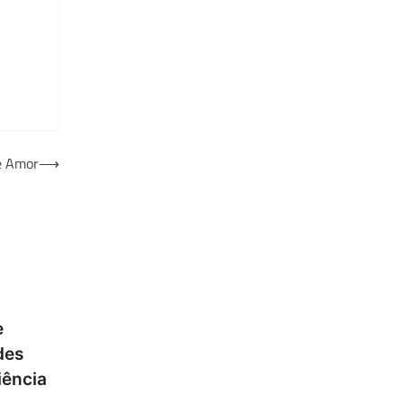
e Amor
⟶
e
des
iência