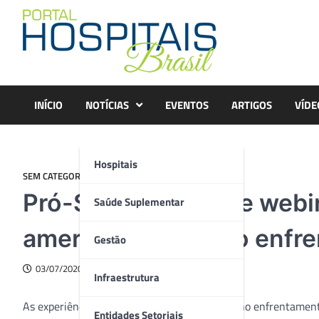
Skip
to
content
INÍCIO
NOTÍCIAS
EVENTOS
ARTIGOS
VÍDE
Hospitais
SEM CATEGORIA
Pró-Saúde promove webin
Saúde Suplementar
americanas sobre o enfr
Gestão
03/07/2020
Infraestrutura
As experiências de países latino-americanos no enfrentamen
Entidades Setoriais