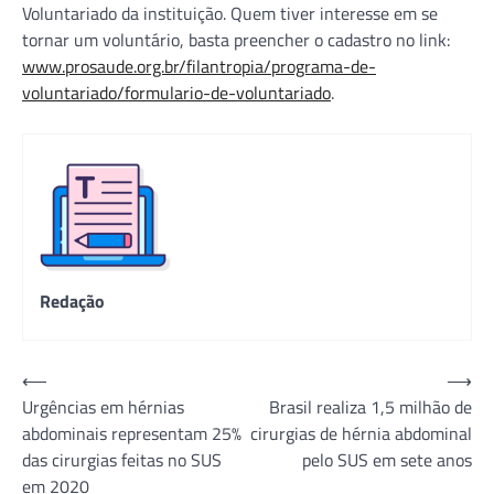
Voluntariado da instituição. Quem tiver interesse em se
tornar um voluntário, basta preencher o cadastro no link:
www.prosaude.org.br/filantropia/programa-de-
voluntariado/formulario-de-voluntariado
.
Redação
Navegação
⟵
⟶
Urgências em hérnias
Brasil realiza 1,5 milhão de
de
abdominais representam 25%
cirurgias de hérnia abdominal
Post
das cirurgias feitas no SUS
pelo SUS em sete anos
em 2020