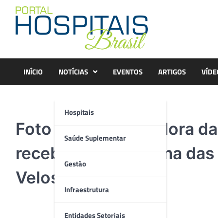
Skip
to
content
INÍCIO
NOTÍCIAS
EVENTOS
ARTIGOS
VÍDE
Hospitais
Foto – A coordenadora da
Saúde Suplementar
recebendo o diploma das 
Gestão
Veloso
Infraestrutura
Entidades Setoriais