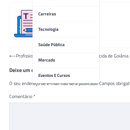
Carreiras
Redação
Tecnologia
Saúde Pública
Navegação
⟵
Profissional do Hospital Estadual de Aparecida de Goiân
Mercado
de
Deixe um comentário
Post
Eventos E Cursos
O seu endereço de e-mail não será publicado.
Campos obrigat
Comentário
*