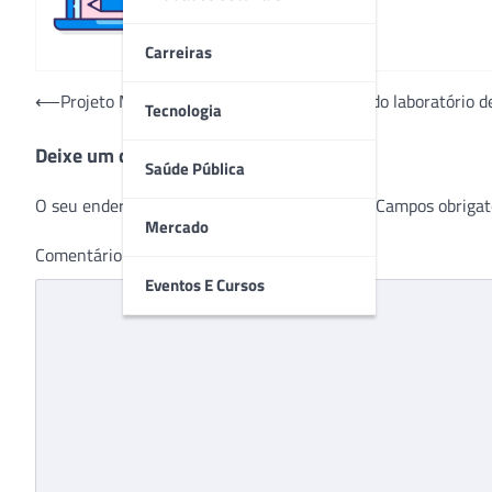
Carreiras
Navegação
⟵
Projeto MicroArte mobiliza colaboradoras do laboratório d
Tecnologia
de
Deixe um comentário
Post
Saúde Pública
O seu endereço de e-mail não será publicado.
Campos obrigat
Mercado
Comentário
*
Eventos E Cursos