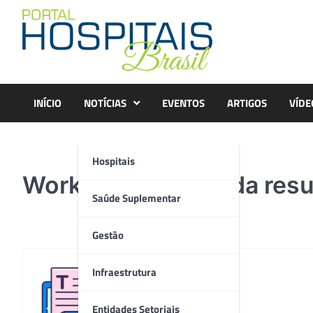
Skip
to
content
INÍCIO
NOTÍCIAS
EVENTOS
ARTIGOS
VÍDE
Hospitais
Workshop MicroVida resu
Saúde Suplementar
Gestão
Infraestrutura
Redação
Entidades Setoriais