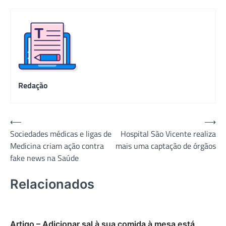
Redação
Navegação
⟵
⟶
Sociedades médicas e ligas de
Hospital São Vicente realiza
de
Medicina criam ação contra
mais uma captação de órgãos
Post
fake news na Saúde
Relacionados
Artigo – Adicionar sal à sua comida à mesa está