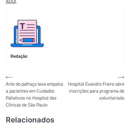
AQUI
.
Redação
Navegação
⟵
⟶
Arte do palhaço leva empatia
Hospital Evandro Freire abre
de
a pacientes em Cuidados
inscrições para programa de
Post
Paliativos no Hospital das
voluntariado
Clínicas de São Paulo
Relacionados