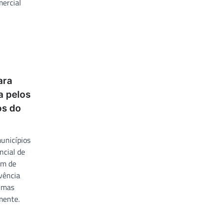
ercial
ara
a pelos
os do
unicípios
ncial de
em de
ivência
, mas
mente.