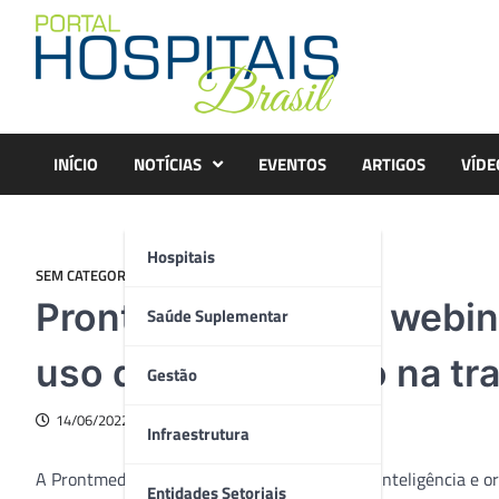
Skip
to
content
INÍCIO
NOTÍCIAS
EVENTOS
ARTIGOS
VÍDE
Hospitais
SEM CATEGORIA
Prontmed promove webinar
Saúde Suplementar
uso do dado clínico na t
Gestão
14/06/2022
Infraestrutura
A Prontmed,
healthtech
que atua com foco na inteligência e or
Entidades Setoriais