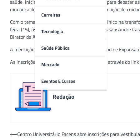
saúde, inicia este mês uma série de webinars para debater as
mudança de modelo de remuneração e coordenação de cuidad
Carreiras
Com o tema “Além do CID-10: o uso do dado clínico na transfo
feira (15), às 17h. Os palestrantes convidados são: Andre Cas
Tecnologia
Diretor de Acesso e Princing IQVIA -USA.
Saúde Pública
A mediação será feita por Nathalia Nunes, Head de Expansão
As inscrições são gratuitas e podem ser feitas através do lin
Mercado
Eventos E Cursos
Redação
Navegação
⟵
Centro Universitário Facens abre inscrições para vestibula