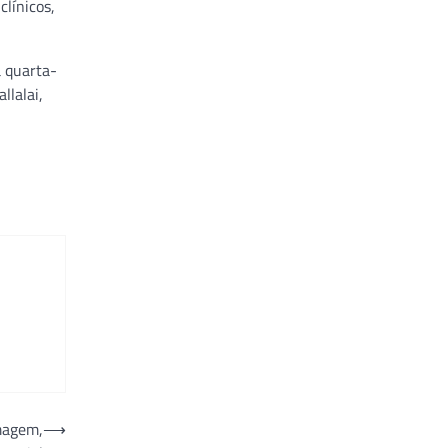
clínicos,
a quarta-
llalai,
magem,
⟶