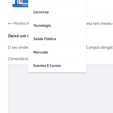
Carreiras
Navegação
⟵
Pronto Atendimento da Unimed-Rio completa seis meses 
Tecnologia
de
Deixe um comentário
Post
Saúde Pública
O seu endereço de e-mail não será publicado.
Campos obrigat
Mercado
Comentário
*
Eventos E Cursos