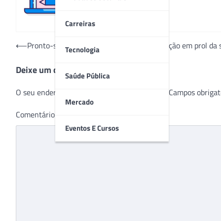
Carreiras
Navegação
⟵
Pronto-socorro do Engenho Novo realiza ação em prol da 
Tecnologia
de
Deixe um comentário
Post
Saúde Pública
O seu endereço de e-mail não será publicado.
Campos obrigat
Mercado
Comentário
*
Eventos E Cursos