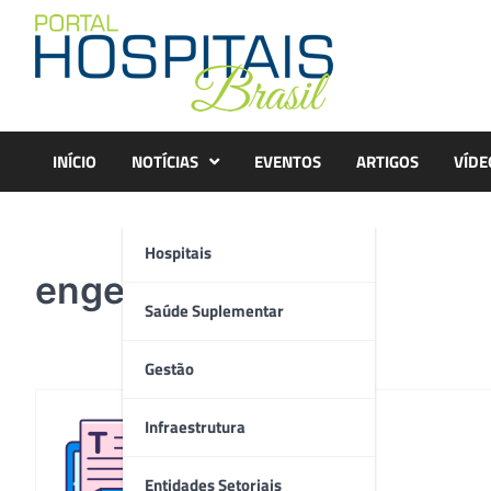
Skip
to
content
INÍCIO
NOTÍCIAS
EVENTOS
ARTIGOS
VÍDE
Hospitais
engenho
Saúde Suplementar
Gestão
Infraestrutura
Redação
Entidades Setoriais