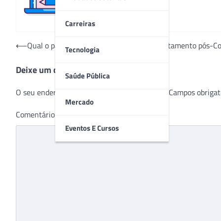
Carreiras
Navegação
⟵
Qual o papel da terapia ocupacional no tratamento pós-Co
Tecnologia
de
Deixe um comentário
Post
Saúde Pública
O seu endereço de e-mail não será publicado.
Campos obrigat
Mercado
Comentário
*
Eventos E Cursos