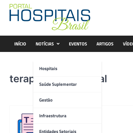
Skip
to
content
INÍCIO
NOTÍCIAS
EVENTOS
ARTIGOS
VÍDE
Hospitais
terapia_ocupacional
Saúde Suplementar
Gestão
Infraestrutura
Redação
Entidades Setoriais