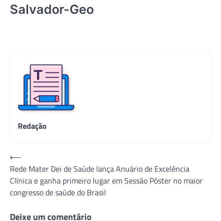
Salvador-Geo
Redação
Navegação
⟵
Rede Mater Dei de Saúde lança Anuário de Excelência
de
Clínica e ganha primeiro lugar em Sessão Pôster no maior
Post
congresso de saúde do Brasil
Deixe um comentário