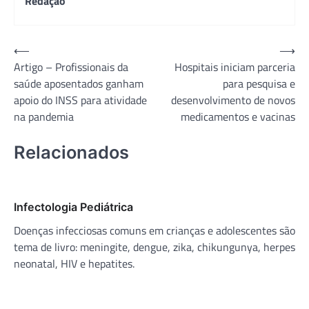
Redação
Navegação
⟵
⟶
Artigo – Profissionais da
Hospitais iniciam parceria
de
saúde aposentados ganham
para pesquisa e
Post
apoio do INSS para atividade
desenvolvimento de novos
na pandemia
medicamentos e vacinas
Relacionados
Infectologia Pediátrica
Doenças infecciosas comuns em crianças e adolescentes são
tema de livro: meningite, dengue, zika, chikungunya, herpes
neonatal, HIV e hepatites.