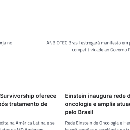
rja no
ANBIOTEC Brasil estregará manifesto em p
competitividade ao Governo 
Survivorship oferece
Einstein inaugura rede 
pós tratamento de
oncologia e amplia atu
pelo Brasil
nédita na América Latina e se
Rede Einstein de Oncologia e He
ojetos do MD Anderson
levará padrões e excelência no 