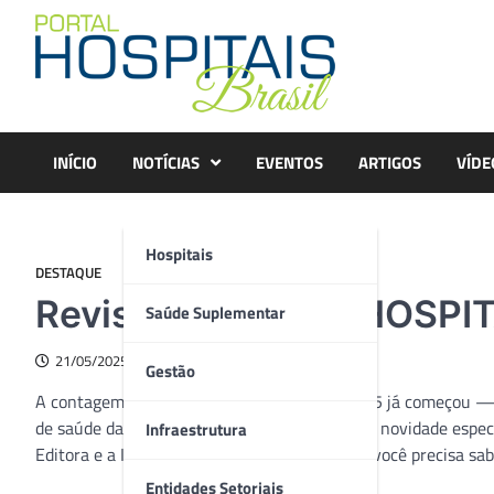
Skip
to
content
INÍCIO
NOTÍCIAS
EVENTOS
ARTIGOS
VÍDE
Hospitais
DESTAQUE
Revista Warm-Up HOSPI
Saúde Suplementar
21/05/2025
Gestão
A contagem regressiva para a
Hospitalar
2025 já começou — e
de saúde da América Latina, preparamos uma novidade espec
Infraestrutura
Editora e a Informa Markets, com tudo o que você precisa saber
Entidades Setoriais