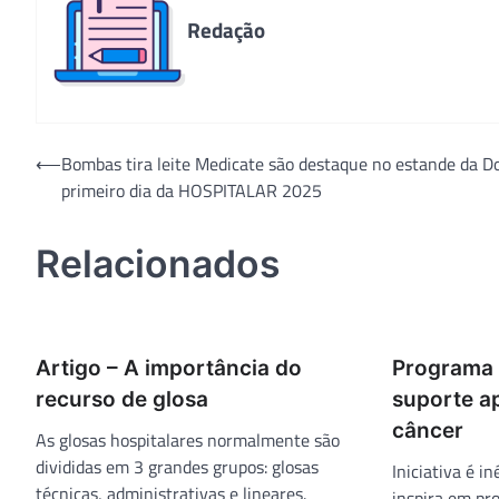
Redação
Navegação
⟵
Bombas tira leite Medicate são destaque no estande da Do
primeiro dia da HOSPITALAR 2025
de
Post
Relacionados
Artigo – A importância do
Programa 
recurso de glosa
suporte a
câncer
As glosas hospitalares normalmente são
divididas em 3 grandes grupos: glosas
Iniciativa é i
técnicas, administrativas e lineares.
inspira em pr