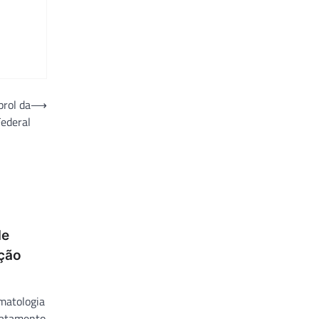
rol da
⟶
Federal
de
ação
matologia
tratamento