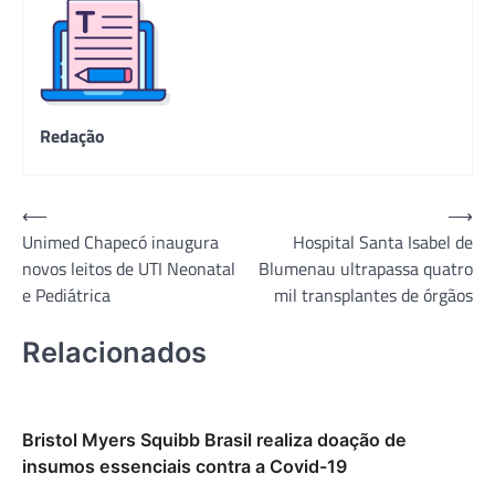
Redação
Navegação
⟵
⟶
Unimed Chapecó inaugura
Hospital Santa Isabel de
de
novos leitos de UTI Neonatal
Blumenau ultrapassa quatro
Post
e Pediátrica
mil transplantes de órgãos
Relacionados
Bristol Myers Squibb Brasil realiza doação de
insumos essenciais contra a Covid-19