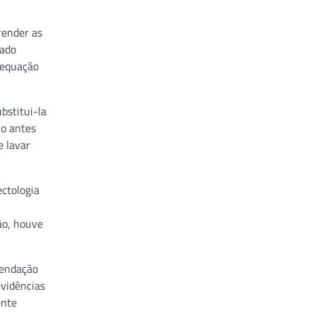
render as
zado
adequação
bstitui-la
io antes
e lavar
ectologia
ão, houve
mendação
evidências
ente