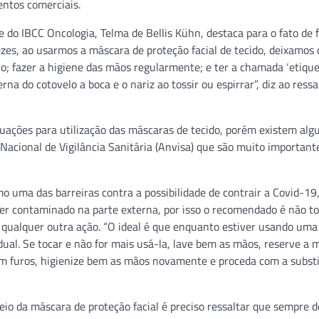
entos comerciais.
 do IBCC Oncologia, Telma de Bellis Kühn, destaca para o fato de 
zes, ao usarmos a máscara de proteção facial de tecido, deixamos 
co; fazer a higiene das mãos regularmente; e ter a chamada ‘etiqu
rna do cotovelo a boca e o nariz ao tossir ou espirrar”, diz ao ressa
uações para utilização das máscaras de tecido, porém existem alg
Nacional de Vigilância Sanitária (Anvisa) que são muito important
o uma das barreiras contra a possibilidade de contrair a Covid-19
ser contaminado na parte externa, por isso o recomendado é não t
e qualquer outra ação. “O ideal é que enquanto estiver usando um
dual. Se tocar e não for mais usá-la, lave bem as mãos, reserve a 
m furos, higienize bem as mãos novamente e proceda com a substi
eio da máscara de proteção facial é preciso ressaltar que sempre