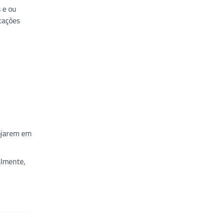
 e ou
ntações
lojarem em
almente,