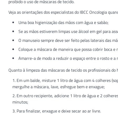
proibido o uso de máscaras de tecido.
Veja as orientações dos especialistas do IBCC Oncologia quand
Uma boa higienização das mãos com água e sabão;
Se as mãos estiverem limpas use álcool em gel para ass
O manuseio sempre deve ser feito pelas laterais das má
Coloque a máscara de maneira que possa cobrir boca e n
Amarre-a de modo a reduzir o espaço entre o rosto e a 
Quanto à limpeza das máscaras de tecido os profissionais do
Em um balde, misture 1 litro de água com 4 colheres (sop
mergulhe a máscara, lave, esfregue bem e enxague;
Em outro recipiente, adicione 1 litro de água e 2 colhere
minutos;
Para finalizar, enxague e deixe secar ao ar livre.