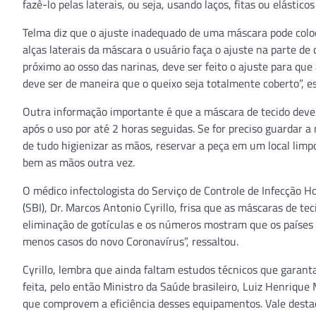
fazê-lo pelas laterais, ou seja, usando laços, fitas ou elásticos
Telma diz que o ajuste inadequado de uma máscara pode coloca
alças laterais da máscara o usuário faça o ajuste na parte de
próximo ao osso das narinas, deve ser feito o ajuste para que
deve ser de maneira que o queixo seja totalmente coberto”, es
Outra informação importante é que a máscara de tecido deve 
após o uso por até 2 horas seguidas. Se for preciso guardar a
de tudo higienizar as mãos, reservar a peça em um local limp
bem as mãos outra vez.
O médico infectologista do Serviço de Controle de Infecção Hos
(SBI), Dr. Marcos Antonio Cyrillo, frisa que as máscaras de t
eliminação de gotículas e os números mostram que os países
menos casos do novo Coronavírus”, ressaltou.
Cyrillo, lembra que ainda faltam estudos técnicos que garan
feita, pelo então Ministro da Saúde brasileiro, Luiz Henrique M
que comprovem a eficiência desses equipamentos. Vale desta