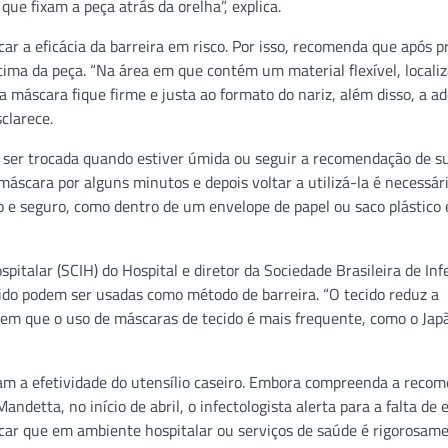
 que fixam a peça atrás da orelha”, explica.
r a eficácia da barreira em risco. Por isso, recomenda que após p
 cima da peça. “Na área em que contém um material flexível, locali
 a máscara fique firme e justa ao formato do nariz, além disso, a 
clarece.
ser trocada quando estiver úmida ou seguir a recomendação de su
 máscara por alguns minutos e depois voltar a utilizá-la é necessár
o e seguro, como dentro de um envelope de papel ou saco plástico 
pitalar (SCIH) do Hospital e diretor da Sociedade Brasileira de Inf
ecido podem ser usadas como método de barreira. “O tecido reduz a
 em que o uso de máscaras de tecido é mais frequente, como o Jap
tam a efetividade do utensílio caseiro. Embora compreenda a reco
andetta, no início de abril, o infectologista alerta para a falta de 
car que em ambiente hospitalar ou serviços de saúde é rigorosam