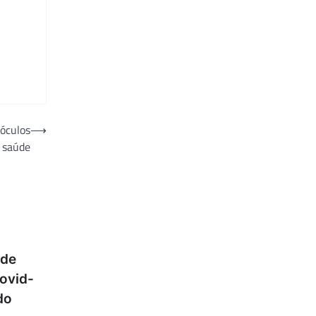
 óculos
⟶
a saúde
 de
ovid-
do