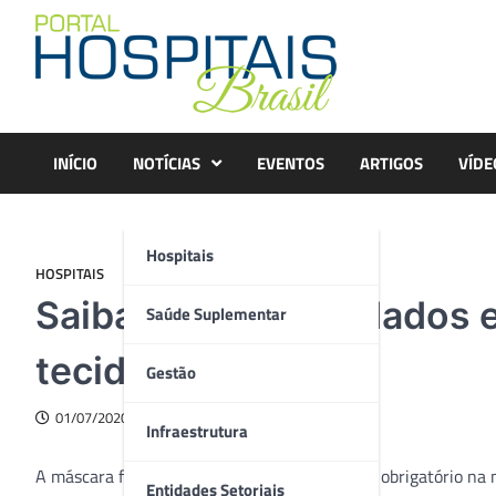
Skip
to
content
INÍCIO
NOTÍCIAS
EVENTOS
ARTIGOS
VÍDE
Hospitais
HOSPITAIS
Saiba quais os cuidados 
Saúde Suplementar
tecido
Gestão
01/07/2020
Infraestrutura
A máscara facial de tecido se tornou utensílio obrigatório n
Entidades Setoriais