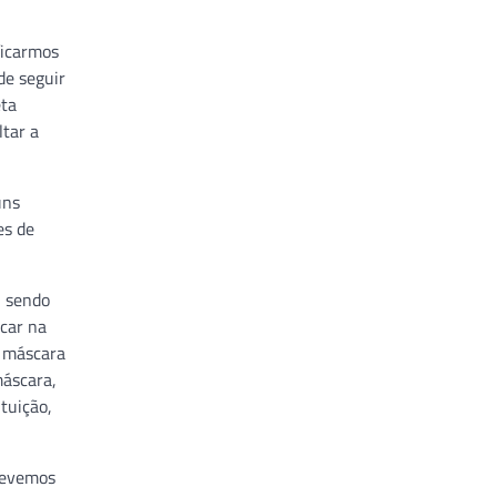
ficarmos
de seguir
eta
ltar a
uns
es de
, sendo
ocar na
a máscara
máscara,
tuição,
 devemos