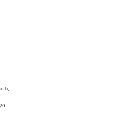
uida,
 20