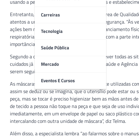
usando a peça pelas ruas, transportes públicos e estabelecim
Entretanto, a bioquímica e coordenadora da área de Qualidade
Carreiras
atentos a uma espécie de falsa sensação de segurança. “Às ve
ações bem mais efetivas como: praticar o distanciamento físi
Tecnologia
respiratória’ iniciativa em que a pessoa cobre com a parte inte
importância desses três cuidados essenciais.
Saúde Pública
Segundo a coordenadora, não temos como prever todas as sit
cuidados já normatizados pelo Ministério da Saúde e Agência 
Mercado
serem seguidos.
Eventos E Cursos
As máscaras de proteção facial são comumente utilizadas com
assim se deduz ou se imagina, que o utensílio pode estar ou 
peça, mas se tocar é preciso higienizar bem as mãos antes d
de tecido a pessoa não toque na peça e que seja de uso indivi
imediatamente, em um envelope de papel ou saco plástico co
intercalando com outra unidade de máscara”, diz Telma.
Além disso, a especialista lembra “ao falarmos sobre o manus