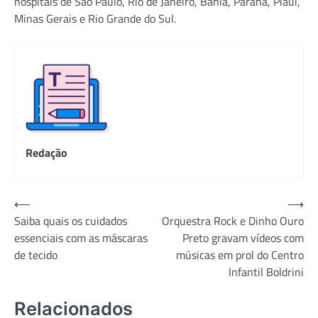
hospitais de São Paulo, Rio de Janeiro, Bahia, Paraná, Piauí,
Minas Gerais e Rio Grande do Sul.
Redação
Navegação
⟵
⟶
Saiba quais os cuidados
Orquestra Rock e Dinho Ouro
de
essenciais com as máscaras
Preto gravam vídeos com
Post
de tecido
músicas em prol do Centro
Infantil Boldrini
Relacionados